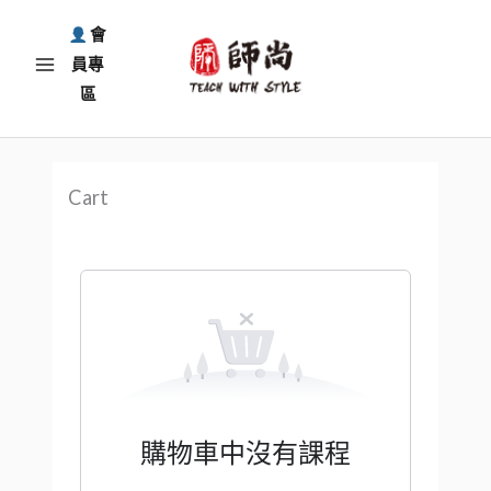
跳
會
至
員專
主
區
要
內
容
Cart
購物車中沒有課程