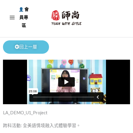
跳
會
至
員專
主
區
要
內
容
回上一層
LA_DEMO_U1_Project
跨科活動: 全美語情境融入式體驗學習。