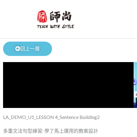
跳
至
主
要
內
容
回上一層
LA_DEMO_U1_LESSON 4_Sentence Building2
多重文法句型練習: 學了馬上運用的教案設計