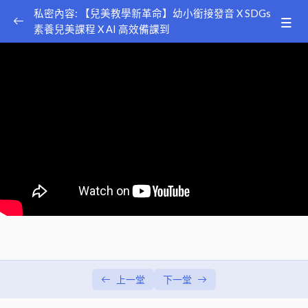
私密內容: 【兒美教學新革命】幼小銜接發音 X SDGs
素養兒美課程 X AI 高效備課到
幼小銜接發音與核心能力養成
講師：Doris
0/3
Language Arts: 素養教育導入 SDGs 議題 全方位聽
0/7
說讀寫兒美教學
講師：Friscilla Huang
簡介與 STEAM 說明
00:00
影音時代課堂利器：跨媒體學習 (Media Learning)
00:00
運用遊戲巧思 讓學生大量練習建構句型 (Sentence
00:00
Buildng)
使用幽默故事 讓 Phonics 學習歡樂又好記 (Phonics)
00:00
動手做 STEAM 專題 展現優秀好成果 (Project)
00:00
上一堂
下一堂
漸進培養閱讀素養 提升閱讀理解思辨力 (Early
00:00