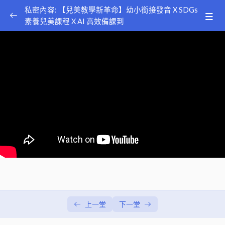
私密內容: 【兒美教學新革命】幼小銜接發音 X SDGs
素養兒美課程 X AI 高效備課到
幼小銜接發音與核心能力養成
講師：Doris
0/3
Language Arts: 素養教育導入 SDGs 議題 全方位聽
0/7
說讀寫兒美教學
講師：Friscilla Huang
簡介與 STEAM 說明
00:00
影音時代課堂利器：跨媒體學習 (Media Learning)
00:00
運用遊戲巧思 讓學生大量練習建構句型 (Sentence
00:00
Buildng)
使用幽默故事 讓 Phonics 學習歡樂又好記 (Phonics)
00:00
動手做 STEAM 專題 展現優秀好成果 (Project)
00:00
上一堂
下一堂
漸進培養閱讀素養 提升閱讀理解思辨力 (Early
00:00