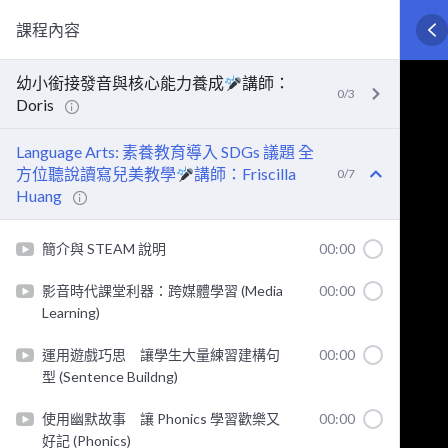
課程內容
幼小銜接發音與核心能力養成
講師：
0/3
Doris
Language Arts: 素養教育導入 SDGs 議題 全
方位聽說讀寫兒美教學
講師：Friscilla
0/7
Huang
簡介與 STEAM 說明
00:00
影音時代課堂利器：跨媒體學習 (Media
00:00
Learning)
運用遊戲巧思 讓學生大量練習建構句
00:00
型 (Sentence Buildng)
使用幽默故事 讓 Phonics 學習歡樂又
00:00
好記 (Phonics)