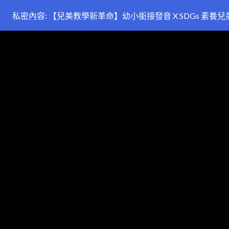
私密內容: 【兒美教學新革命】幼小銜接發音 X SDGs 素養兒美