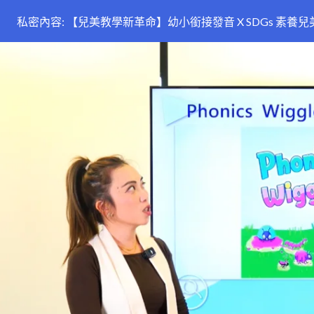
私密內容: 【兒美教學新革命】幼小銜接發音 X SDGs 素養兒美