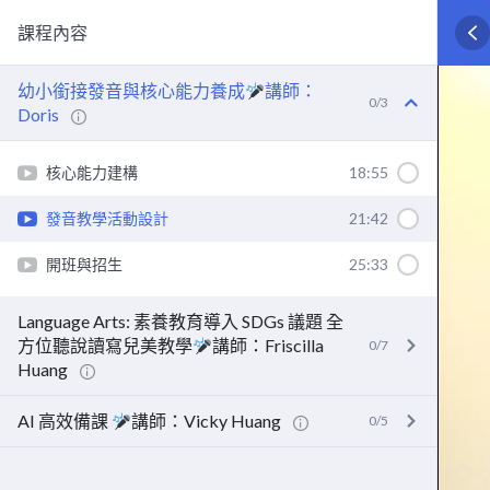
課程內容
幼小銜接發音與核心能力養成
講師：
0/3
Doris
核心能力建構
18:55
發音教學活動設計
21:42
開班與招生
25:33
Language Arts: 素養教育導入 SDGs 議題 全
方位聽說讀寫兒美教學
講師：Friscilla
0/7
Huang
AI 高效備課
講師：Vicky Huang
0/5