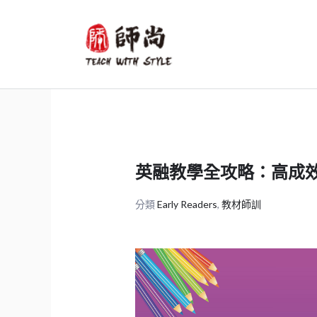
跳
至
主
要
內
容
英融教學全攻略：高成
分類
Early Readers
,
教材師訓