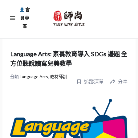
跳
會
至
員專
主
區
要
內
容
Language Arts: 素養教育導入 SDGs 議題 全
方位聽說讀寫兒美教學
分類
Language Arts
,
教材師訓
追蹤清單
分享