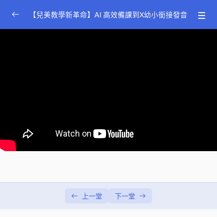
【兒美教學新革命】AI 高效備課到X幼小銜接發音
幼小銜接發音與核心能力養成
講師：Doris
0/3
Language Arts: 素養教育導入 SDGs 議題 全方位聽
0/7
說讀寫兒美教學
講師：Friscilla
簡介與 STEAM 說明
00:00
影音時代課堂利器：跨媒體學習 (Media Learning)
00:00
運用遊戲巧思 讓學生大量練習建構句型 (Sentence
00:00
Buildng)
使用幽默故事 讓 Phonics 學習歡樂又好記 (Phonics)
00:00
動手做 STEAM 專題 展現優秀好成果 (Project)
00:00
上一堂
下一堂
漸進培養閱讀素養 提升閱讀理解思辨力 (Early
00:00