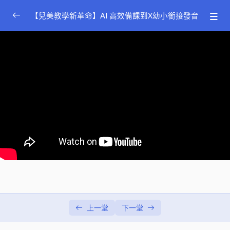
【兒美教學新革命】AI 高效備課到X幼小銜接發音
幼小銜接發音與核心能力養成
講師：Doris
0/3
Language Arts: 素養教育導入 SDGs 議題 全方位聽
0/7
說讀寫兒美教學
講師：Friscilla
簡介與 STEAM 說明
00:00
影音時代課堂利器：跨媒體學習 (Media Learning)
00:00
運用遊戲巧思 讓學生大量練習建構句型 (Sentence
00:00
Buildng)
使用幽默故事 讓 Phonics 學習歡樂又好記 (Phonics)
00:00
動手做 STEAM 專題 展現優秀好成果 (Project)
00:00
上一堂
下一堂
漸進培養閱讀素養 提升閱讀理解思辨力 (Early
00:00