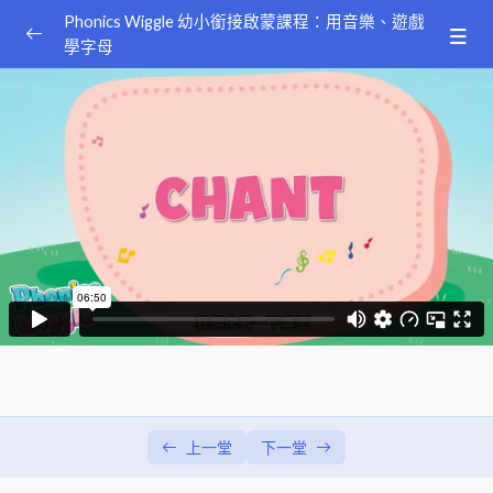
Phonics Wiggle 幼小銜接啟蒙課程：用音樂、遊戲
學字母
Phonics Wiggle 幼小銜接啟蒙課程：用音樂、遊戲
0/3
學字母
運用活動小巧思 讓學生快樂預備書寫: Trace and
14:20
Say
運用指讀搭配小活動認字：Point and Chant
06:51
運用韻文歌謠活絡發音細胞：Listen and Sing
07:19
上一堂
下一堂