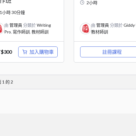
作班
2小時
1小時 30分鐘
由
管理員
分類於
Writing
由
管理員
分類於
Giddy
Pro
,
寫作師訓
,
教材師訓
教材師訓
加入購物車
註冊課程
T$
300
面
1
的
2