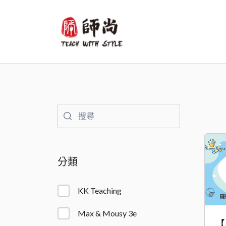
跳
至
主
要
內
容
分類
KK Teaching
Max & Mousy 3e
【