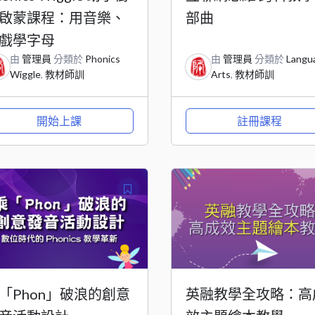
啟蒙課程：用音樂、
部曲
戲學字母
由
管理員
分類於
Phonics
由
管理員
分類於
Langu
Wiggle
,
教材師訓
Arts
,
教材師訓
開始上課
註冊課程
「Phon」破浪的創意
英融教學全攻略：高