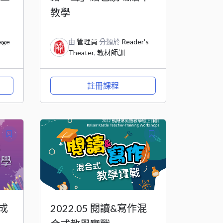
教學
age
由
管理員
分類於
Reader's
Theater
,
教材師訓
註冊課程
成
2022.05 閱讀&寫作混