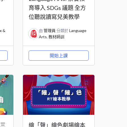
育導入 SDGs 議題 全方
位聽說讀寫兒美教學
x &
由
管理員
分類於
Language
Arts
,
教材師訓
開始上課
學三
繪「聲」繪色劇場繪本