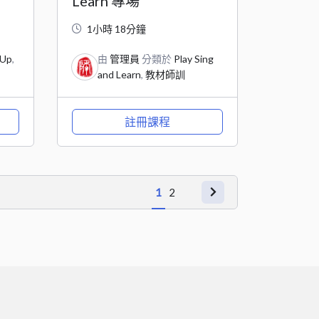
Learn 專場
1小時 18分鐘
 Up
,
由
管理員
分類於
Play Sing
and Learn
,
教材師訓
註冊課程
1
2