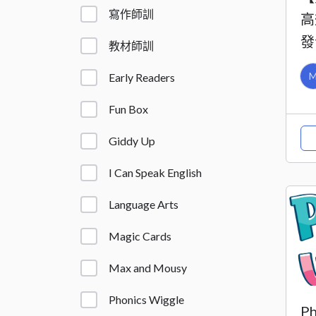
寫作師訓
高
發
教材師訓
Early Readers
Fun Box
Giddy Up
I Can Speak English
Language Arts
Magic Cards
Max and Mousy
Phonics Wiggle
P