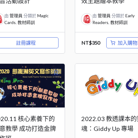
音活動設計
效主題繪本教學
由
管理員
分類於
Magic
由
管理員
分類於
Early
Cards
,
教材師訓
Readers
,
教材師訓
註冊課程
加入購物
NT$
350
020.11 核心素養下的
2022.03 教透課本
意教學 成功打造金牌
魂：Giddy Up 專場