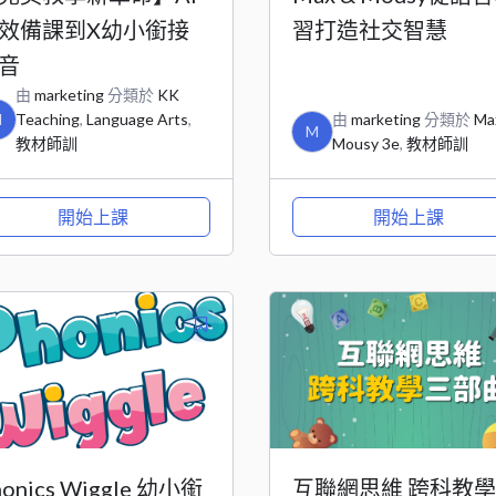
效備課到X幼小銜接
習打造社交智慧
音
由
marketing
分類於
KK
M
Teaching
,
Language Arts
,
由
marketing
分類於
Ma
M
教材師訓
Mousy 3e
,
教材師訓
開始上課
開始上課
honics Wiggle 幼小銜
互聯網思維 跨科教