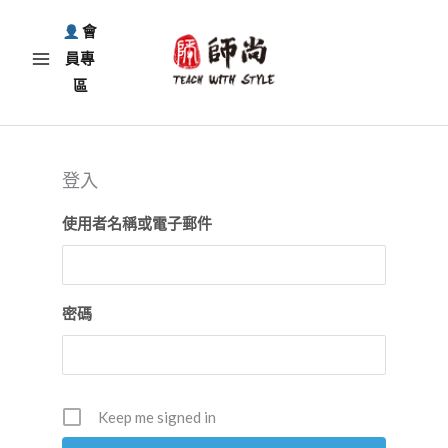
跳
會
至
員專
主
區
要
內
容
登入
使用者名稱或電子郵件
密碼
Keep me signed in