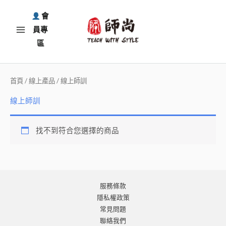
跳
會
至
員專
主
區
要
內
容
首頁
/
線上產品
/ 線上師訓
線上師訓
找不到符合您選擇的商品
服務條款
隱私權政策
常見問題
聯絡我們