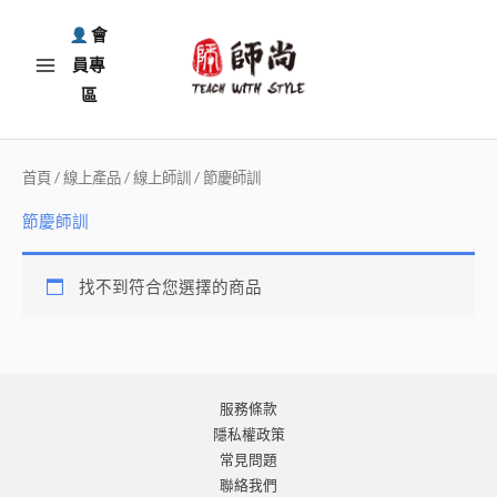
跳
會
至
員專
主
區
要
內
容
首頁
/
線上產品
/
線上師訓
/ 節慶師訓
節慶師訓
找不到符合您選擇的商品
服務條款
隱私權政策
常見問題
聯絡我們