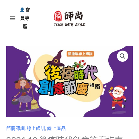
跳
會
至
員專
主
區
要
內
容
2021.10
後
疫
時
代
創
意
節
慶
指
節慶師訓
,
線上師訓
,
線上產品
南