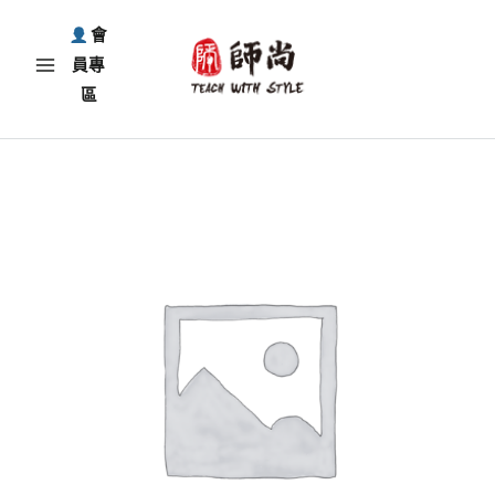
跳
會
至
員專
主
區
要
內
容