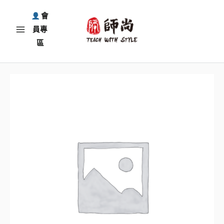
跳
會
至
員專
主
區
要
內
容
2025.03
高
手
傳
授：
B
百
變
教
具
口