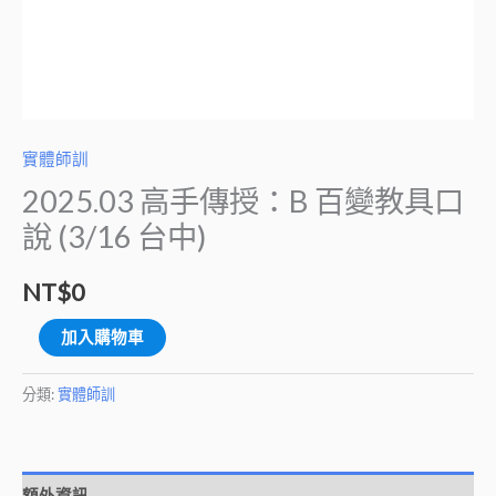
說
(3/16
台
中)
數
實體師訓
量
2025.03 高手傳授：B 百變教具口
說 (3/16 台中)
NT$
0
加入購物車
分類:
實體師訓
額外資訊