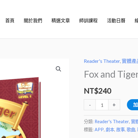
首頁
關於我們
精選文章
師訓課程
活動日曆
Reader's Theater
,
實體產
Fox
Fox and Ti
and
Tiger
NT$
240
(附
線
-
+
上
音
分類:
Reader's Theater
,
實
檔/1
標籤:
APP
,
劇本
,
故事
,
歌曲
,
年