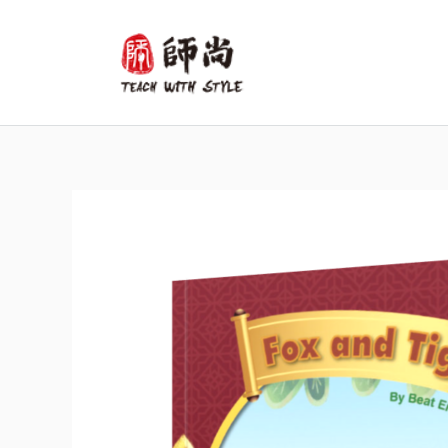
跳
至
主
要
內
容