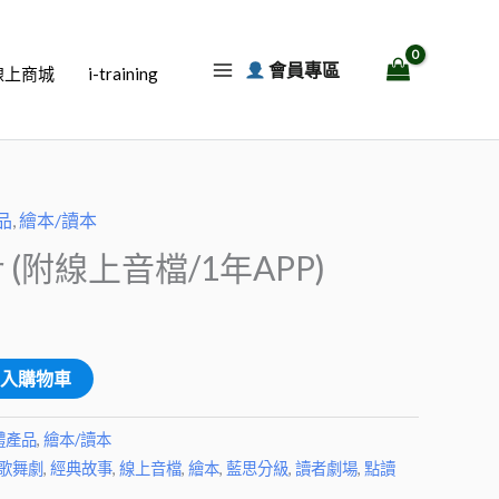
會員專區
線上商城
i-training
品
,
繪本/讀本
ger (附線上音檔/1年APP)
加入購物車
體產品
,
繪本/讀本
歌舞劇
,
經典故事
,
線上音檔
,
繪本
,
藍思分級
,
讀者劇場
,
點讀