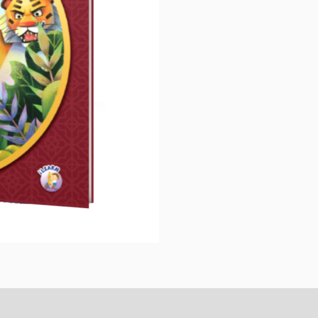
APP)
數
量