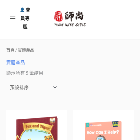
跳
會
至
員專
主
區
要
內
容
首頁
/ 實體產品
實體產品
顯示所有 5 筆結果