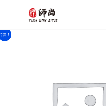
跳
至
主
要
內
特賣！
容