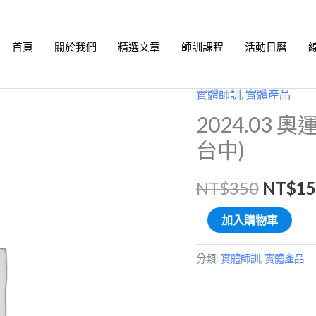
首頁
關於我們
精選文章
師訓課程
活動日曆
實體師訓
,
實體產品
2024.03
原
2024.03
奧
始
運
台中)
歌
價
舞
NT$
350
NT$
15
格：
大
加入購物車
狂
NT$3
歡：
分類:
實體師訓
,
實體產品
B
繪
本