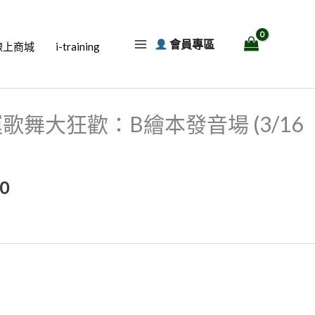
會員專區
線上商城
i-training
目
 奧運歌舞大狂歡：B繪本發音場 (3/16
前
價
0
格：
50。
NT$150。