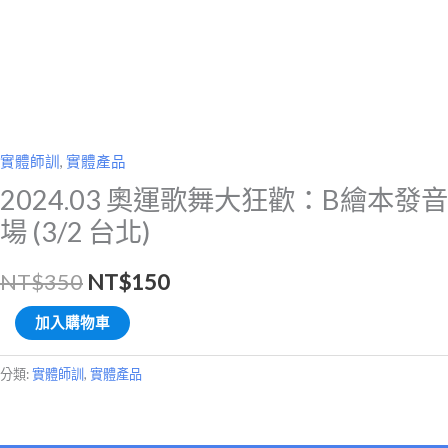
音
場
(3/2
台
北)
數
實體師訓
,
實體產品
量
2024.03 奧運歌舞大狂歡：B繪本發音
場 (3/2 台北)
NT$
350
NT$
150
加入購物車
分類:
實體師訓
,
實體產品