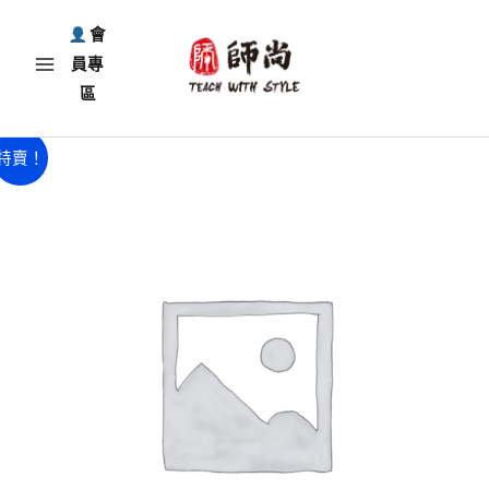
跳
會
至
員專
主
區
要
內
2024.03
原
目
特賣！
容
奧
始
前
運
歌
價
價
舞
格：
格：
大
NT$350。
NT$150。
狂
歡：
B
繪
本
發